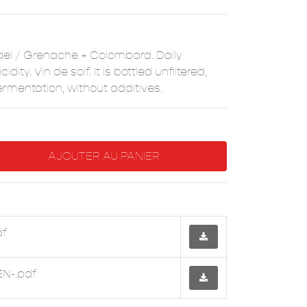
ndel / Grenache + Colombard. Daily
ty. Vin de soif. It is bottled unfiltered,
mentation, without additives.
df
EN-.pdf