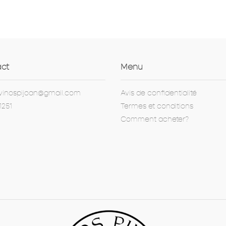
ct
Menu
vinospijoan@gmail.com
Avis de confidentialité
1251
Termes et conditions
Comment acheter?