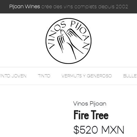
Pijoan Wines
crée des vins complets depuis 2002
TINTO JOVEN
TINTO
VERMUTS Y GENEROSO
BULLE
Vinos Pijoan
Fire Tree
$520 MXN