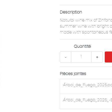
Description
Natural wine mix of Zinfa
summer wine with bright acidi
made with spontaneous fer
Quantité
-
+
Pièces jointes
Árbol_de_Fuego_2025.p
Árbol_de_Fuego_2025_-