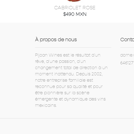
CABRIOLET ROSE
$490 MXN
À propos de nous
Conta
Pijoan Wines est le résultat d'un
dome.
rêve, d'une passion, d'un
646127
changement total de direction à un
moment inattendu. Depuis 2002,
notre entreprise familiale est
reconnue pour sa qualité et pour
être pionnière sur la scène
émergente et dynamique des vins
mexicains.