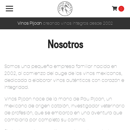
0
Vinos Pijoan
creando vinos íntegros desde 2002
Nosotros
Somos una pequeña empresa familiar nacida en
2002, al comienzo del auge de los vinos mexicanos,
dedicada a elaborar vinos auténticos con corazón e
integridad.
Vinos Pijoan nace de la mano de Pau Pijoan, un
mexicano de origen catalán, investigador veterinario
de profesión, que se embarca en una aventura que
cambiaría por completo su camino.