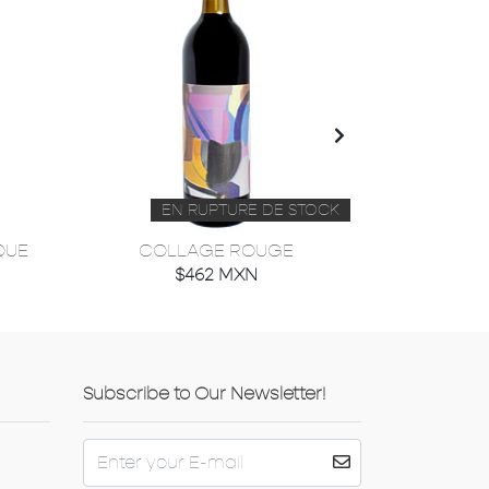
EN RUPTURE DE STOCK
QUE
COLLAGE ROUGE
A
$462 MXN
Subscribe to Our Newsletter!