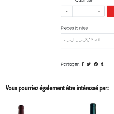
Quantité
-
+
Pièces jointes
J_U_L_I_U_S_19.pdf
Partager:
Vous pourriez également être intéressé par: