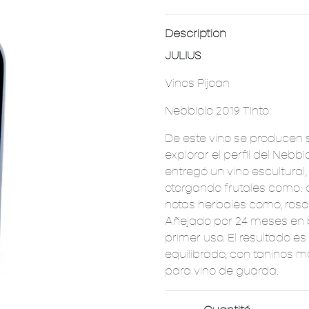
Description
JULIUS
Vinos Pijoan
Nebbiolo 2019 Tinto
De este vino se producen so
explorar el perfil del Neb
entregó un vino escultural,
otorgando frutales como: 
notas herbales como, rosas
Añejado por 24 meses en b
primer uso. El resultado e
equilibrado, con taninos 
para vino de guarda.