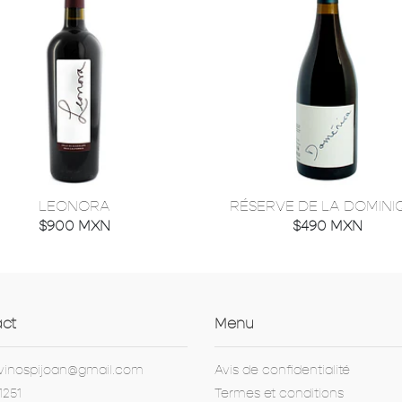
LEONORA
RÉSERVE DE LA DOMINI
$900 MXN
$490 MXN
ct
Menu
vinospijoan@gmail.com
Avis de confidentialité
1251
Termes et conditions