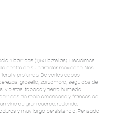
lo 4 barricas (1,150 botellas). Decidimos
biolo dentro de su carácter mexicano. Nos
 floral y profundo. De varias capas
cerezas, grosella, zarzamora, seguidos de
, violetas, tabaco y tierra húmeda.
arricas de roble americano y francés de
s un vino de gran cuerpo, redondo,
maduros y muy larga persistencia. Pensado