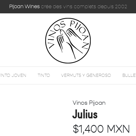
Pijoan Wines
crée des vins complets depuis 2002
TINTO JOVEN
TINTO
VERMUTS Y GENEROSO
BULLE
Vinos Pijoan
Julius
$1,400 MXN