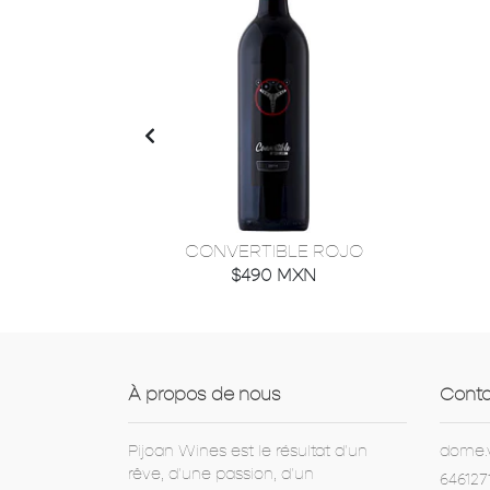
CONVERTIBLE ROJO
$490 MXN
À propos de nous
Conta
Pijoan Wines est le résultat d'un
dome.
rêve, d'une passion, d'un
646127