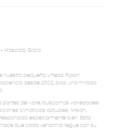
 + Moscato Giallo
de nuestro pequeño viñedo Pijoan.
paciencia desde 2002, bajo una mirada
a.
s partes del valle, buscamos variedades
ciones climáticas actuales: Misión,
respondido especialmente bien. Esta
 hace que cada vendimia llegue con su