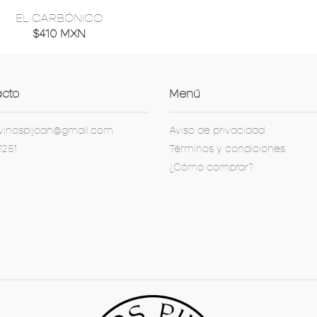
EL CARBÓNICO
$410 MXN
cto
Menú
vinospijoan@gmail.com
Aviso de privacidad
1251
Términos y condiciones
¿Cómo comprar?