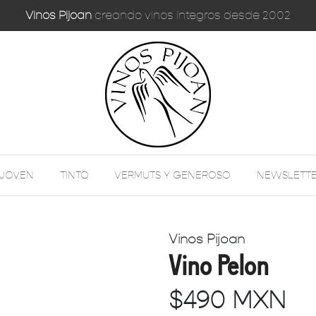
Vinos Pijoan
creando vinos íntegros desde 2002
 JOVEN
TINTO
VERMUTS Y GENEROSO
NEWSLETT
Vinos Pijoan
Vino Pelon
$490 MXN