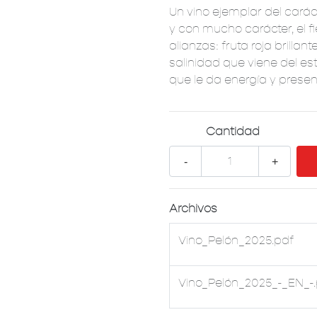
Un vino ejemplar del carác
y con mucho carácter, el f
alianzas: fruta roja brill
salinidad que viene del est
que le da energía y presen
Cantidad
-
+
Archivos
Vino_Pelón_2025.pdf
Vino_Pelón_2025_-_EN_-