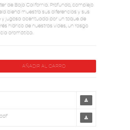
ter de Baja California. Profundo, complejo
ield blend muestra sus diferencias y sus
ante y jugosa acentuada por un toque de
rés hídrico de nuestras vides, un rasgo
cia aromática.
.pdf